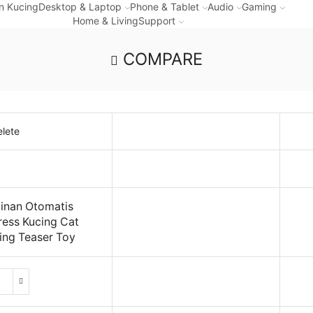
n Kucing
Desktop & Laptop
Phone & Tablet
Audio
Gaming
Home & Living
Support
COMPARE
lete
nan Otomatis
ress Kucing Cat
ing Teaser Toy