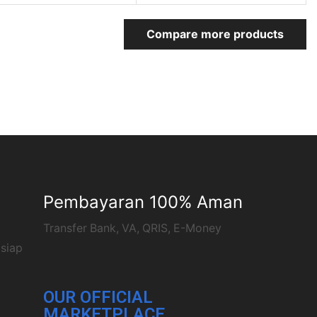
Compare more products
Pembayaran 100% Aman
Transfer Bank, VA, QRIS, E-Money
 siap
OUR OFFICIAL
MARKETPLACE