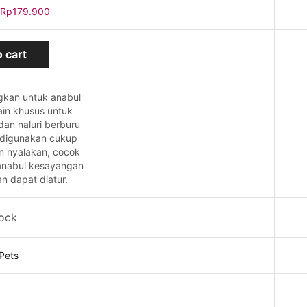
Rp
179.900
 cart
kan untuk anabul
ain khusus untuk
dan naluri berburu
digunakan cukup
an nyalakan, cocok
anabul kesayangan
n dapat diatur.
tock
Pets