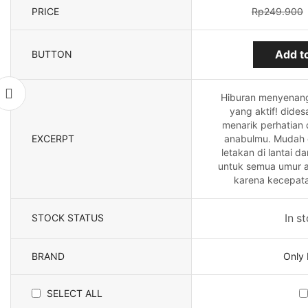
PRICE
Rp
249.900
Add to
BUTTON
Hiburan menyenang
yang aktif! dides
menarik perhatian 
EXCERPT
anabulmu. Mudah 
letakan di lantai d
untuk semua umur 
karena kecepata
STOCK STATUS
In s
BRAND
Only 
SELECT ALL