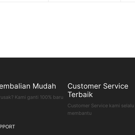
embalian Mudah
Customer Service
Terbaik
rusak? Kami ganti 100% baru
Customer Service kami selalu
membantu
PPORT